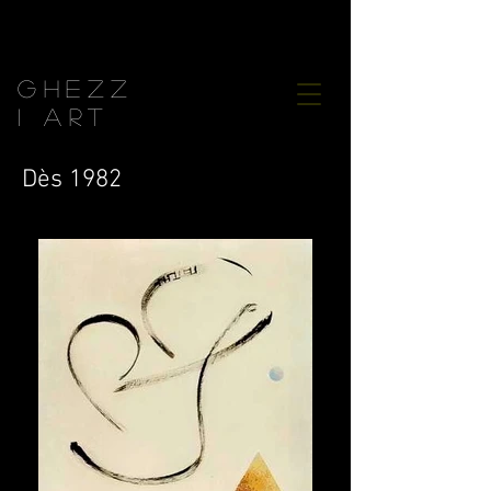
GHEZZ
I ART
Dès 1982