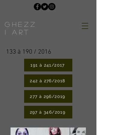
GHEZZ
I ART
133 à 190 / 2016
191 à 241/2017
242 à 276/2018
277 à 296/2019
297 à 346/2019