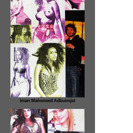
Iman Mahomwd Adbuimjid